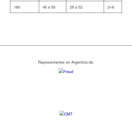
160
40 a 50
26 a 52
2×6
Representantes en Argentina de: