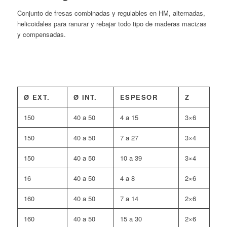
Conjunto de fresas combinadas y regulables en HM, alternadas,
helicoidales para ranurar y rebajar todo tipo de maderas macizas
y compensadas.
Ø EXT.
Ø INT.
ESPESOR
Z
150
40 a 50
4 a 15
3×6
150
40 a 50
7 a 27
3×4
150
40 a 50
10 a 39
3×4
16
40 a 50
4 a 8
2×6
160
40 a 50
7 a 14
2×6
160
40 a 50
15 a 30
2×6